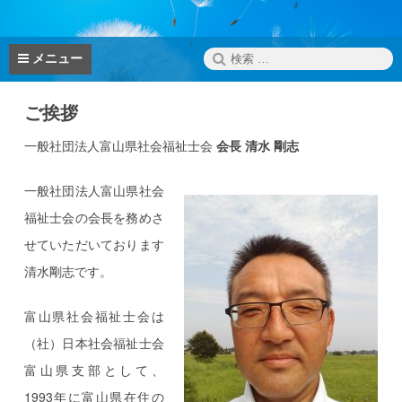
ン
テ
ン
検
メニュー
ツ
索:
へ
ご挨拶
ス
キ
一般社団法人富山県社会福祉士会
会長 清水 剛志
ッ
プ
一般社団法人富山県社会
福祉士会の会長を務めさ
せていただいております
清水剛志です。
富山県社会福祉士会は
（社）日本社会福祉士会
富山県支部として、
1993年に富山県在住の