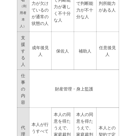
力が欠け
で判断能
判所能力
力が著し
（利
ているの
力が不十
がある人
く不十分
用者
が通常の
分な人
な人
本
状態の人
人）
支
援
成年後見
任意後見
す
保佐人
補助人
人
人
る
人
仕
事
の
財産管理・身上監護
内
容
本人の同
本人の同
意を得た
意を得た
本人が行
代
うえで、
うえで、
本人との
うすべて
理
家庭裁判
家庭裁判
契約で定