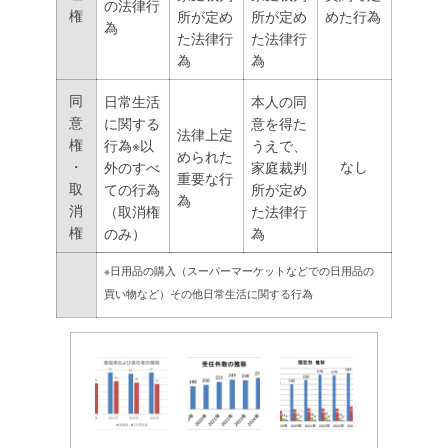
の法律行
権
所が定め
所が定め
めた行為
為
た法律行
た法律行
為
為
同
日常生活
本人の同
意
に関する
意を得た
法律上定
権
行為※以
うえで、
められた
・
なし
外のすべ
家庭裁判
重要な行
取
ての行為
所が定め
為
消
（取消権
た法律行
権
のみ）
為
※日用品の購入（スーパーマーケットなどでの日用品の
買い物など）その他日常生活に関する行為