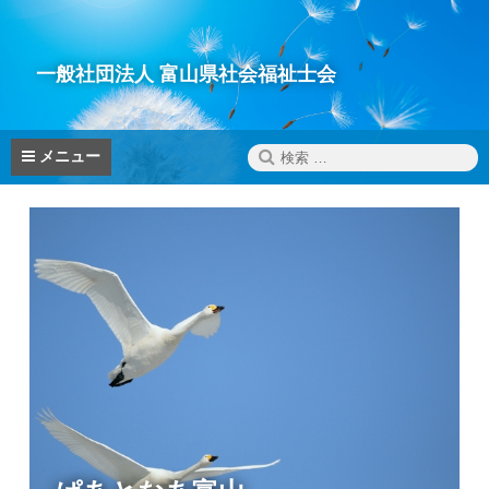
コ
ン
テ
一般社団法人 富山県社会福祉士会
ン
ツ
へ
検
メニュー
ス
索:
キ
ッ
プ