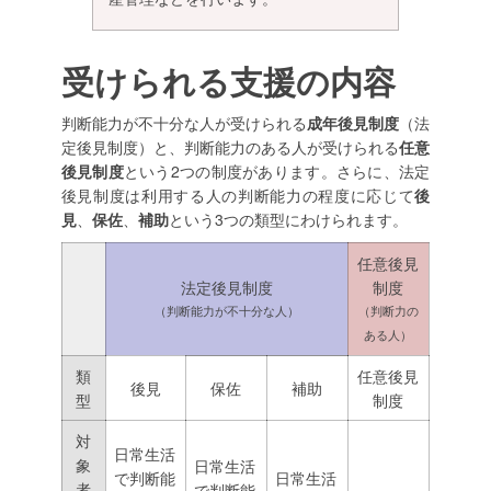
受けられる支援の内容
判断能力が不十分な人が受けられる
成年後見制度
（法
定後見制度）と、判断能力のある人が受けられる
任意
後見制度
という2つの制度があります。さらに、法定
後見制度は利用する人の判断能力の程度に応じて
後
見
、
保佐
、
補助
という3つの類型にわけられます。
任意後見
法定後見制度
制度
（判断能力が不十分な人）
（判断力の
ある人）
類
任意後見
後見
保佐
補助
型
制度
対
日常生活
象
日常生活
で判断能
日常生活
者
で判断能