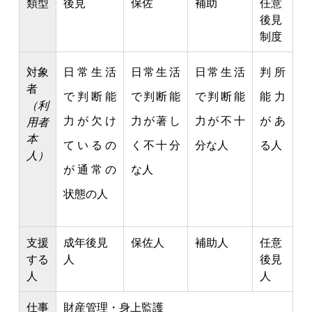
類型
後見
保佐
補助
任意
後見
制度
対象
日常生活
日常生活
日常生活
判所
者
で判断能
で判断能
で判断能
能力
（利
力が欠け
力が著し
力が不十
があ
用者
本
ているの
く不十分
分な人
る人
人）
が通常の
な人
状態の人
支援
成年後見
保佐人
補助人
任意
する
人
後見
人
人
仕事
財産管理・身上監護