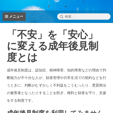
ン
テ
ン
検
メニュー
ツ
索:
へ
「不安」を「安心」
ス
キ
に変える
成年後見制
ッ
プ
度とは
成年後見制度は、認知症、精神障害、知的障害などの理由で判
断能力が不十分な人が、財産管理や日常生活での契約などを行
うときに、判断がむずかしく不利益をこうむったり、悪質商法
の被害者となったりすることを防ぎ、権利と財産を守り、支援
をする制度です。
成年後見制度を利用してみません