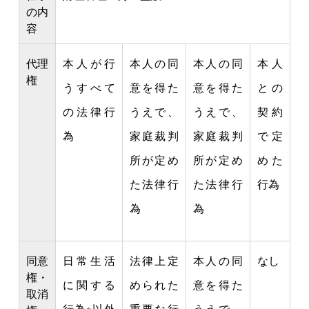
の内
容
代理
本人が行
本人の同
本人の同
本人
権
うすべて
意を得た
意を得た
との
の法律行
うえで、
うえで、
契約
為
家庭裁判
家庭裁判
で定
所が定め
所が定め
めた
た法律行
た法律行
行為
為
為
同意
日常生活
法律上定
本人の同
なし
権・
に関する
められた
意を得た
取消
行為※以外
重要な行
うえで、