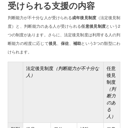
受けられる支援の内容
判断能力が不十分な人が受けられる
成年後見制度
（法定後見制
度）と、判断能力のある人が受けられる
任意後見制度
という2
つの制度があります。さらに、法定後見制度は利用する人の判
断能力の程度に応じて
後見
、
保佐
、
補助
という3つの類型にわ
けられます。
法定後見制度
（判断能力が不十分な
任意
人）
後見
制度
（判
断力
のあ
る
人）