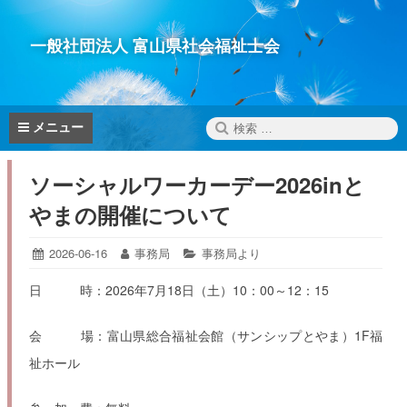
コ
ン
一般社団法人 富山県社会福祉士会
テ
ン
ツ
へ
検
メニュー
ス
索:
キ
ソーシャルワーカーデー2026inと
ッ
プ
やまの開催について
投
2026-06-16
2026-
投
事務局
カ
事務局より
06-
稿
稿
テ
22
日:
者:
ゴ
日 時：2026年7月18日（土）10：00～12：15
リ
ー:
会 場：富山県総合福祉会館（サンシップとやま）1F福
祉ホール