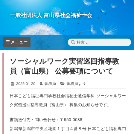
コ
ン
一般社団法人 富山県社会福祉士会
テ
ン
ツ
へ
検
メニュー
ス
索:
キ
ソーシャルワーク実習巡回指導教
ッ
プ
員（富山県） 公募要項について
投
2025-01-20
2025-
投
事務局
カ
事務局より
01-
稿
稿
テ
20
日:
者:
ゴ
日本こども福祉専門学校社会福祉士通信学科 ソーシャルワー
リ
ク実習巡回指導教員（富山県） 募集のお知らせです。
ー:
書類送付先・問い合わせ：〒950-0086
新潟県新潟市中央区花園１丁目４番８号 日本こども福祉専門