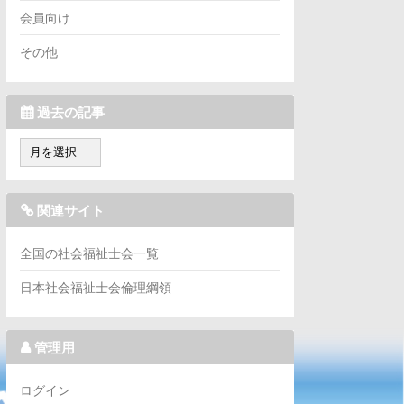
会員向け
その他
過去の記事
過
去
の
記
関連サイト
事
全国の社会福祉士会一覧
日本社会福祉士会倫理綱領
管理用
ログイン