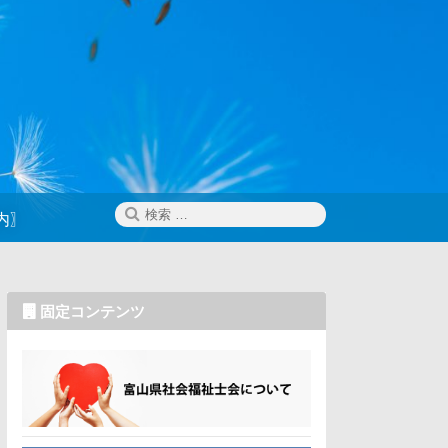
検
検
内〗
索
索:
固定コンテンツ