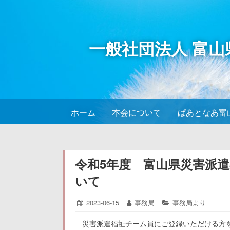
コ
ン
テ
一般社団法人 富
ン
ツ
へ
ス
キ
ッ
ホーム
本会について
ぱあとなあ富
プ
令和5年度 富山県災害派
いて
投
2023-06-15
2023-
投
事務局
カ
事務局より
06-
稿
稿
テ
15
日:
者:
ゴ
災害派遣福祉チーム員にご登録いただける方