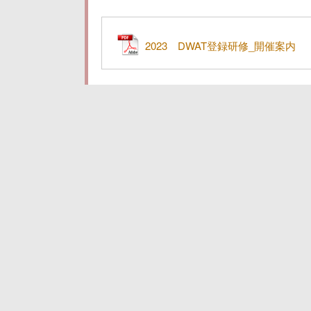
リ
ー:
2023 DWAT登録研修_開催案内