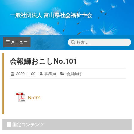
コ
ン
一般社団法人 富山県社会福祉士会
テ
ン
ツ
へ
検
メニュー
ス
索:
キ
会報鰤おこしNo.101
ッ
プ
投
2020-11-09
2021-
投
事務局
カ
会員向け
12-
稿
稿
テ
15
日:
者:
ゴ
リ
No101
ー:
固定コンテンツ