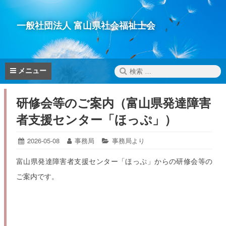
コ
ン
一般社団法人 富山県社会福祉士会
テ
ン
ツ
へ
検
メニュー
ス
索:
キ
研修会等のご案内（富山県発達障害
ッ
プ
者支援センター「ほっぷ」）
投
2026-05-08
2026-
投
事務局
カ
事務局より
05-
稿
稿
テ
08
日:
者:
ゴ
富山県発達障害者支援センター「ほっぷ」からの研修会等の
リ
ご案内です。
ー: