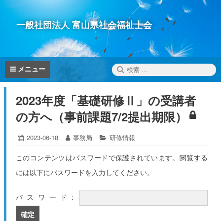
コ
ン
一般社団法人 富山県社会福祉士会
テ
ン
ツ
へ
検
メニュー
ス
索:
キ
2023年度「基礎研修Ⅱ」の受講者
ッ
プ
の方へ（事前課題7/2提出期限）
投
2023-06-18
2023-
投
事務局
カ
研修情報
06-
稿
稿
テ
15
日:
者:
ゴ
このコンテンツはパスワードで保護されています。閲覧する
リ
には以下にパスワードを入力してください。
ー:
パスワード: