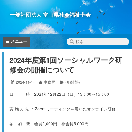
コ
ン
一般社団法人 富山県社会福祉士会
テ
ン
ツ
へ
検
メニュー
ス
索:
キ
2024年度第1回ソーシャルワーク研
ッ
プ
修会の開催について
投
2024-11-14
2024-
投
事務局
カ
研修情報
11-
稿
稿
テ
14
日:
者:
ゴ
日 時：2024年12月22日（日）13：00～15：00
リ
ー:
実 施 方 法 ：Zoomミーティングを用いたオンライン研修
参 加 費：会員2,000円 非会員5,000円