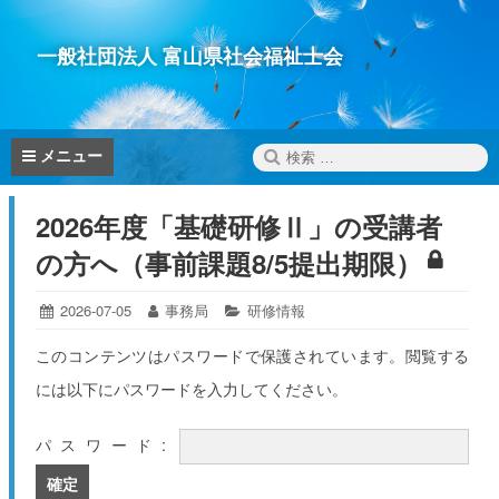
コ
ン
一般社団法人 富山県社会福祉士会
テ
ン
ツ
へ
検
メニュー
ス
索:
キ
2026年度「基礎研修Ⅱ」の受講者
ッ
プ
の方へ（事前課題8/5提出期限）
投
2026-07-05
2026-
投
事務局
カ
研修情報
06-
稿
稿
テ
30
日:
者:
ゴ
このコンテンツはパスワードで保護されています。閲覧する
リ
には以下にパスワードを入力してください。
ー:
パスワード: