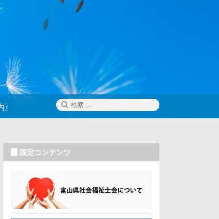
検
検
内〗
索
索:
固定コンテンツ