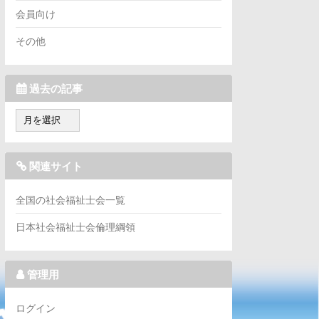
会員向け
その他
過去の記事
過
去
の
記
関連サイト
事
全国の社会福祉士会一覧
日本社会福祉士会倫理綱領
管理用
ログイン