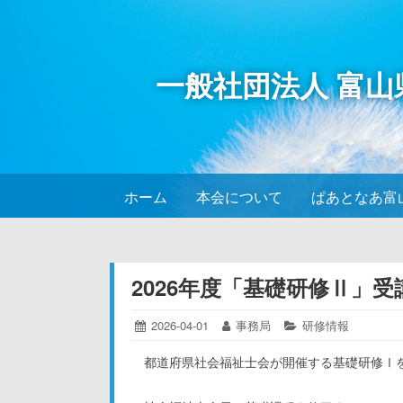
コ
ン
テ
一般社団法人 富
ン
ツ
へ
ス
キ
ッ
ホーム
本会について
ぱあとなあ富
プ
2026年度「基礎研修Ⅱ」
投
2026-04-01
2026-
投
事務局
カ
研修情報
04-
稿
稿
テ
01
日:
者:
ゴ
都道府県社会福祉士会が開催する基礎研修Ⅰ
リ
ー: