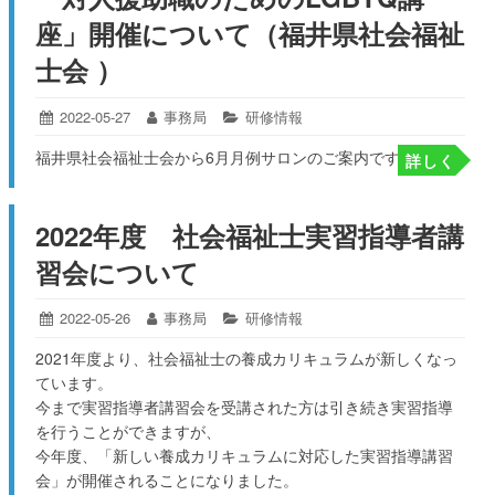
座」開催について（福井県社会福祉
士会 ）
投
2022-05-27
2022-
投
事務局
カ
研修情報
05-
稿
稿
テ
福井県社会福祉士会から
6
月月例サロンのご案内です。
...
27
詳しく
日:
者:
ゴ
リ
ー:
2022年度 社会福祉士実習指導者講
習会について
投
2022-05-26
2022-
投
事務局
カ
研修情報
05-
稿
稿
テ
2021年度より、
社会福祉士の養成カリキュラムが新しくなっ
26
日:
者:
ゴ
ています。
リ
ー:
今まで実習指導者講習会を受講された方は引き続き実習指導
を行う
ことができますが、
今年度、「新しい養成カリキュラムに対応した実習指導講習
会」
が開催されることになりました。