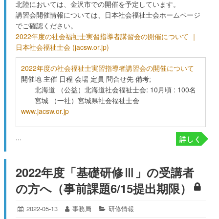
北陸においては、金沢市での開催を予定しています。
講習会開催情報については、
日本社会福祉士会ホームページ
でご確認ください。
2022年度の社会福祉士実習指導者講習会の開催について ｜
日本社会福祉士会 (jacsw.or.jp)
2022年度の社会福祉士実習指導者講習会の開催について
開催地 主催 日程 会場 定員 問合せ先 備考;
北海道 （公益）北海道社会福祉士会: 10月頃 : 100名
宮城 （一社）宮城県社会福祉士会
www.jacsw.or.jp
...
詳しく
2022年度「基礎研修Ⅲ」の受講者
の方へ（事前課題6/15提出期限）
投
2022-05-13
2022-
投
事務局
カ
研修情報
05-
稿
稿
テ