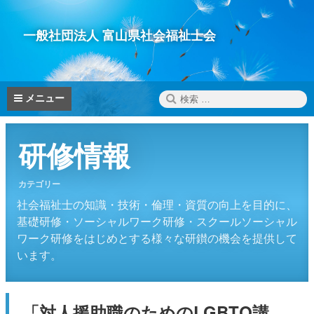
コ
ン
一般社団法人 富山県社会福祉士会
テ
ン
ツ
へ
検
メニュー
ス
索:
キ
ッ
研修情報
プ
カテゴリー
社会福祉士の知識・技術・倫理・資質の向上を目的に、
基礎研修・ソーシャルワーク研修・スクールソーシャル
ワーク研修をはじめとする様々な研鑚の機会を提供して
います。
「対人援助職のためのLGBTQ講