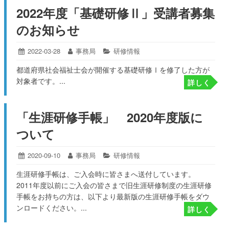
2022年度「基礎研修Ⅱ」受講者募集
のお知らせ
投
2022-03-28
2022-
投
事務局
カ
研修情報
03-
稿
稿
テ
都道府県社会福祉士会が開催する基礎研修Ⅰを修了した方が
28
日:
者:
ゴ
対象者です。...
リ
詳しく
ー:
「生涯研修手帳」 2020年度版に
ついて
投
2020-09-10
2020-
投
事務局
カ
研修情報
09-
稿
稿
テ
生涯研修手帳は、ご入会時に皆さまへ送付しています。
15
日:
者:
ゴ
2011年度以前にご入会の皆さまで旧生涯研修制度の生涯研修
リ
ー:
手帳をお持ちの方は、以下より最新版の生涯研修手帳をダウ
ンロードください。...
詳しく