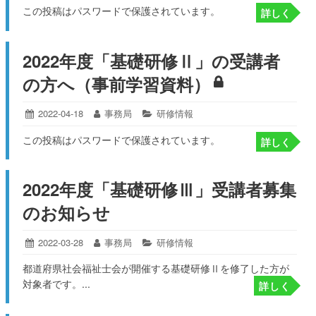
この投稿はパスワードで保護されています。
13
詳しく
日:
者:
ゴ
リ
ー:
2022年度「基礎研修Ⅱ」の受講者
の方へ（事前学習資料）
投
2022-04-18
2022-
投
事務局
カ
研修情報
04-
稿
稿
テ
この投稿はパスワードで保護されています。
15
詳しく
日:
者:
ゴ
リ
ー:
2022年度「基礎研修Ⅲ」受講者募集
のお知らせ
投
2022-03-28
2022-
投
事務局
カ
研修情報
03-
稿
稿
テ
都道府県社会福祉士会が開催する基礎研修Ⅱを修了した方が
28
日:
者:
ゴ
対象者です。...
リ
詳しく
ー: