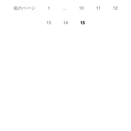
ペ
前のページ
ペ
1
…
ペ
10
ペ
11
ペ
12
ー
ー
ー
ー
ー
ジ:
ジ:
ジ:
ジ:
ペ
13
ペ
14
ペ
15
ジ
ー
ー
ー
送
ジ:
ジ:
ジ:
り