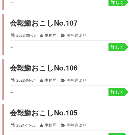
...
16
詳しく
日:
者:
ゴ
リ
ー:
会報鰤おこしNo.107
投
2022-08-09
2022-
投
事務局
カ
事務局より
08-
稿
稿
テ
...
09
詳しく
日:
者:
ゴ
リ
ー:
会報鰤おこしNo.106
投
2022-04-04
2022-
投
事務局
カ
事務局より
04-
稿
稿
テ
...
04
詳しく
日:
者:
ゴ
リ
ー:
会報鰤おこしNo.105
投
2021-11-08
2021-
投
事務局
カ
事務局より
12-
稿
稿
テ