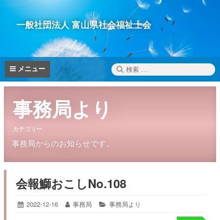
コ
ン
一般社団法人 富山県社会福祉士会
テ
ン
ツ
へ
検
メニュー
ス
索:
キ
ッ
事務局より
プ
カテゴリー
事務局からのお知らせです。
会報鰤おこしNo.108
投
2022-12-16
2022-
投
事務局
カ
事務局より
12-
稿
稿
テ