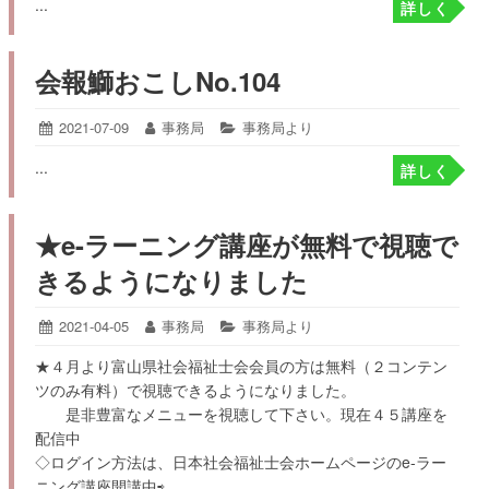
...
15
詳しく
日:
者:
ゴ
リ
ー:
会報鰤おこしNo.104
投
2021-07-09
2021-
投
事務局
カ
事務局より
07-
稿
稿
テ
...
27
詳しく
日:
者:
ゴ
リ
ー:
★e-ラーニング講座が無料で視聴で
きるようになりました
投
2021-04-05
2021-
投
事務局
カ
事務局より
06-
稿
稿
テ
★４月より富山県社会福祉士会会員の方は無料（２コンテン
10
日:
者:
ゴ
ツのみ有料）で視聴できるようになりました。
リ
ー:
是非豊富なメニューを視聴して下さい。現在４５講座を
配信中
◇ログイン方法は、日本社会福祉士会ホームページのe-ラー
ニング講座開講中⇨