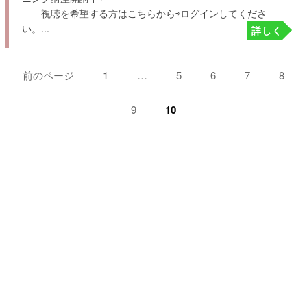
視聴を希望する方はこちらから⇨ログインしてくださ
い。...
詳しく
ペ
前のページ
ペ
1
…
ペ
5
ペ
6
ペ
7
ペ
8
ー
ー
ー
ー
ー
ー
ジ:
ジ:
ジ:
ジ:
ジ:
ペ
9
ペ
10
ジ
ー
ー
送
ジ:
ジ:
り