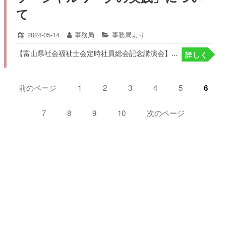
て
投
2024-05-14
2024-
投
事務局
カ
事務局より
05-
稿
稿
テ
【富山県社会福祉士会定時社員総会記念講演会】...
17
詳しく
日:
者:
ゴ
リ
ー:
ペ
前のページ
ペ
1
ペ
2
ペ
3
ペ
4
ペ
5
ペ
6
ー
ー
ー
ー
ー
ー
ー
ジ:
ジ:
ジ:
ジ:
ジ:
ジ:
ペ
7
ペ
8
ペ
9
ペ
10
次のページ
ジ
ー
ー
ー
ー
送
ジ:
ジ:
ジ:
ジ:
り