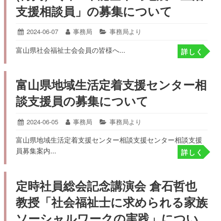
支援相談員」の募集について
投
2024-06-07
2024-
投
事務局
カ
事務局より
07-
稿
稿
テ
富山県社会福祉士会会員の皆様へ...
02
詳しく
日:
者:
ゴ
リ
ー:
富山県地域生活定着支援センター相
談支援員の募集について
投
2024-06-05
2024-
投
事務局
カ
事務局より
06-
稿
稿
テ
富山県地域生活定着支援センター相談支援センター相談支援
05
日:
者:
ゴ
員募集案内...
リ
詳しく
ー:
定時社員総会記念講演会 倉石哲也
教授「社会福祉士に求められる家族
ソーシャルワークの実践」につい