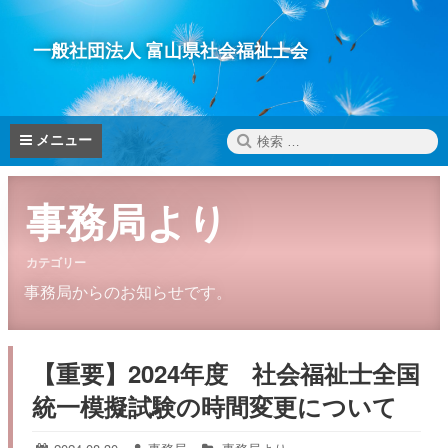
コ
ン
一般社団法人 富山県社会福祉士会
テ
ン
ツ
へ
検
メニュー
ス
索:
キ
ッ
事務局より
プ
カテゴリー
事務局からのお知らせです。
【重要】2024年度 社会福祉士全国
統一模擬試験の時間変更について