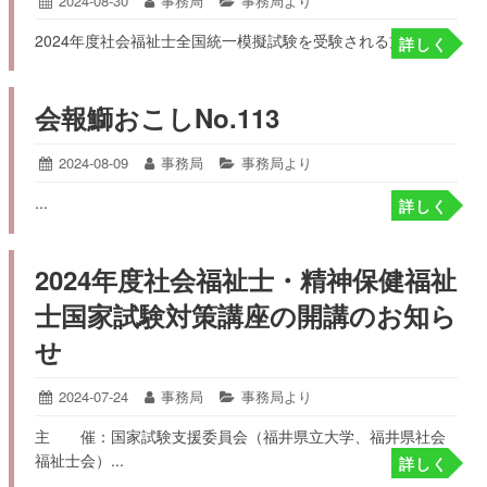
投
2024-08-30
2024-
投
事務局
カ
事務局より
09-
稿
稿
テ
2024年度社会福祉士全国統一模擬試験を受験される方へ...
02
詳しく
日:
者:
ゴ
リ
ー:
会報鰤おこしNo.113
投
2024-08-09
2024-
投
事務局
カ
事務局より
08-
稿
稿
テ
...
09
詳しく
日:
者:
ゴ
リ
ー:
2024年度社会福祉士・精神保健福祉
士国家試験対策講座の開講のお知ら
せ
投
2024-07-24
2024-
投
事務局
カ
事務局より
07-
稿
稿
テ
主 催：国家試験支援委員会（福井県立大学、福井県社会
24
日:
者:
ゴ
福祉士会）...
リ
詳しく
ー: