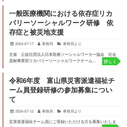
一般医療機関における依存症リカ
バリーソーシャルワーク研修 依
存症と被災地支援
投
2024-07-17
2024-
投
事務局
カ
事務局より
07-
稿
稿
テ
主催 公益社団法人日本医療ソーシャルワーカー協会 社会
17
日:
者:
ゴ
貢献事業部リカバリーソーシャルワークチーム...
リ
詳しく
ー:
令和6年度 富山県災害派遣福祉チ
ーム員登録研修の参加募集につい
て
投
2024-07-12
2024-
投
事務局
カ
事務局より
07-
稿
稿
テ
災害派遣福祉チーム員にご登録いただける方を募集いたしま
12
日:
者:
ゴ