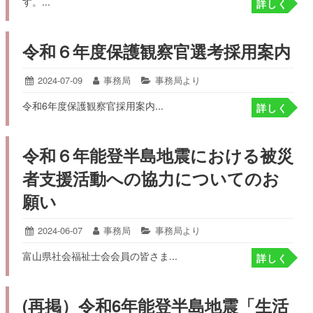
す。...
リ
詳しく
ー:
令和６年度保護観察官選考採用案内
投
2024-07-09
2024-
投
事務局
カ
事務局より
07-
稿
稿
テ
令和6年度保護観察官採用案内...
09
詳しく
日:
者:
ゴ
リ
ー:
令和６年能登半島地震における被災
者支援活動への協力についてのお
願い
投
2024-06-07
2024-
投
事務局
カ
事務局より
06-
稿
稿
テ
富山県社会福祉士会会員の皆さま...
07
詳しく
日:
者:
ゴ
リ
ー:
(再掲）令和6年能登半島地震「生活